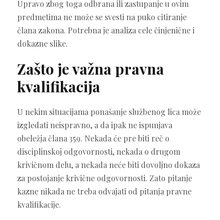
Upravo zbog toga odbrana ili zastupanje u ovim
predmetima ne može se svesti na puko citiranje
člana zakona. Potrebna je analiza cele činjenične i
dokazne slike.
Zašto je važna pravna
kvalifikacija
U nekim situacijama ponašanje službenog lica može
izgledati neispravno, a da ipak ne ispunjava
obeležja člana 359. Nekada će pre biti reč o
disciplinskoj odgovornosti, nekada o drugom
krivičnom delu, a nekada neće biti dovoljno dokaza
za postojanje krivične odgovornosti. Zato pitanje
kazne nikada ne treba odvajati od pitanja pravne
kvalifikacije.