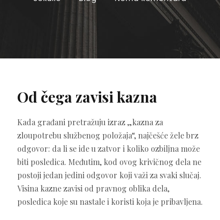
Od čega zavisi kazna
Kada građani pretražuju izraz „kazna za
zloupotrebu službenog položaja“, najčešće žele brz
odgovor: da li se ide u zatvor i koliko ozbiljna može
biti posledica. Međutim, kod ovog krivičnog dela ne
postoji jedan jedini odgovor koji važi za svaki slučaj.
Visina kazne zavisi od pravnog oblika dela,
posledica koje su nastale i koristi koja je pribavljena.