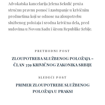
Advokatska kancelarija Jelena Sekulić pruža
stručnu pravnu pomoć i zastupanje u krivičnim
predmetima koji se odnose na zloupotrebu
službenog položaja i srodna krivična dela, pred
sudovima u Novom Sadu i širom Republike Srbije.
PRETHODNI POST
ZLOUPOTREBA SLUŽBENOG POLOŽAJA –
ČLAN 359 KRIVIČNOG ZAKONIKA SRBIJE
SLEDEĆI POST
PRIMER ZLOUPOTREBE SLUŽBENOG
POLOŽAJA U PRAKSI