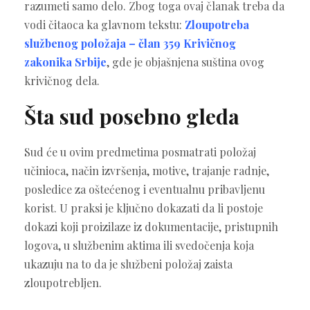
razumeti samo delo. Zbog toga ovaj članak treba da
vodi čitaoca ka glavnom tekstu:
Zloupotreba
službenog položaja – član 359 Krivičnog
zakonika Srbije
, gde je objašnjena suština ovog
krivičnog dela.
Šta sud posebno gleda
Sud će u ovim predmetima posmatrati položaj
učinioca, način izvršenja, motive, trajanje radnje,
posledice za oštećenog i eventualnu pribavljenu
korist. U praksi je ključno dokazati da li postoje
dokazi koji proizilaze iz dokumentacije, pristupnih
logova, u službenim aktima ili svedočenja koja
ukazuju na to da je službeni položaj zaista
zloupotrebljen.