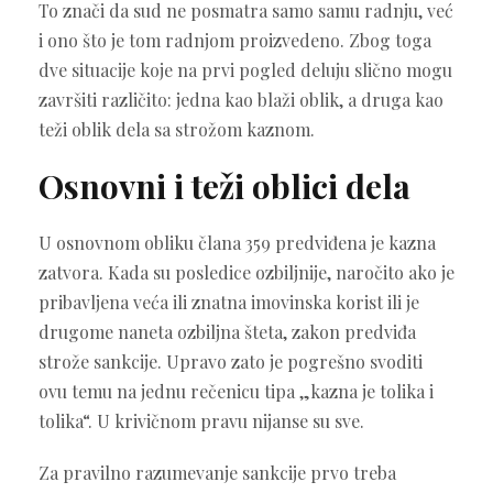
To znači da sud ne posmatra samo samu radnju, već
i ono što je tom radnjom proizvedeno. Zbog toga
dve situacije koje na prvi pogled deluju slično mogu
završiti različito: jedna kao blaži oblik, a druga kao
teži oblik dela sa strožom kaznom.
Osnovni i teži oblici dela
U osnovnom obliku člana 359 predviđena je kazna
zatvora. Kada su posledice ozbiljnije, naročito ako je
pribavljena veća ili znatna imovinska korist ili je
drugome naneta ozbiljna šteta, zakon predviđa
strože sankcije. Upravo zato je pogrešno svoditi
ovu temu na jednu rečenicu tipa „kazna je tolika i
tolika“. U krivičnom pravu nijanse su sve.
Za pravilno razumevanje sankcije prvo treba