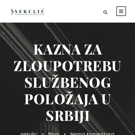
KAZNA ZA
ZLOUPOTREBU
SLUŽBENOG
POLOŽAJA U
SRBIJI
sekulic
•
Blog
•
Nema komentara