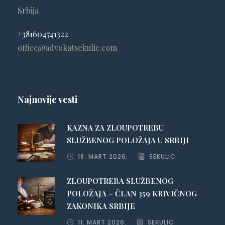
Srbija
+381604741322
office@advokatsekulic.com
Najnovije vesti
KAZNA ZA ZLOUPOTREBU
SLUŽBENOG POLOŽAJA U SRBIJI
18. MART 2026.
SEKULIC
ZLOUPOTREBA SLUŽBENOG
POLOŽAJA – ČLAN 359 KRIVIČNOG
ZAKONIKA SRBIJE
11. MART 2026.
SEKULIC