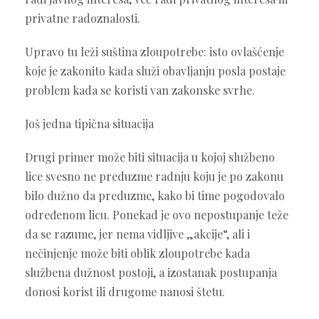
privatne radoznalosti.
Upravo tu leži suština zloupotrebe: isto ovlašćenje
koje je zakonito kada služi obavljanju posla postaje
problem kada se koristi van zakonske svrhe.
Još jedna tipična situacija
Drugi primer može biti situacija u kojoj službeno
lice svesno ne preduzme radnju koju je po zakonu
bilo dužno da preduzme, kako bi time pogodovalo
određenom licu. Ponekad je ovo nepostupanje teže
da se razume, jer nema vidljive „akcije“, ali i
nečinjenje može biti oblik zloupotrebe kada
službena dužnost postoji, a izostanak postupanja
donosi korist ili drugome nanosi štetu.