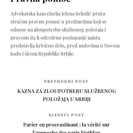
Advokatska kancelarija Jelena Sekulić pruža
stručnu pravnu pomoć u predmetima koji se
odnose na zloupotrebu službenog položaja i
procenu da li određeno postupanje zaista
predstavlja krivično delo, pred sudovima u Novom
Sadu i širom Republike Srbije.
PRETHODNI POST
KAZNA ZA ZLOUPOTREBU SLUŽBENOG
POLOŽAJA U SRBIJI
SLEDEĆI POST
Parier en procrastinant : la vérité sur
l’approche des paris biathlon