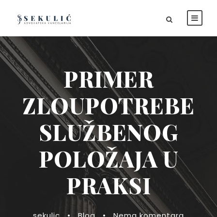
PRIMER
ZLOUPOTREBE
SLUŽBENOG
POLOŽAJA U
PRAKSI
sekulic
•
Blog
•
Nema komentara