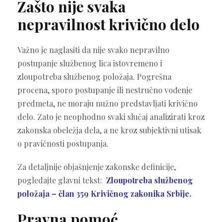
Zašto nije svaka
nepravilnost krivično delo
Važno je naglasiti da nije svako nepravilno
postupanje službenog lica istovremeno i
zloupotreba službenog položaja. Pogrešna
procena, sporo postupanje ili nestručno vođenje
predmeta, ne moraju nužno predstavljati krivično
delo. Zato je neophodno svaki slučaj analizirati kroz
zakonska obeležja dela, a ne kroz subjektivni utisak
o pravičnosti postupanja.
Za detaljnije objašnjenje zakonske definicije,
pogledajte glavni tekst:
Zloupotreba službenog
položaja – član 359 Krivičnog zakonika Srbije.
Pravna pomoć