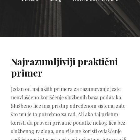
Najrazumljiviji praktični
primer
Jedan od najlakših primera za razumevanje jeste
neovlašćeno korišćenje službenih baza podataka.
Službeno lice ima pristup određenom sistemu zato
što mu je to potrebno za rad. Ali ako taj pristup
koristi da proveri privatne podatke nekog lica bez
službenog razloga, ono više ne koristi ovlašćenje
radi javnog interesa, već radi privatnog interesa ili